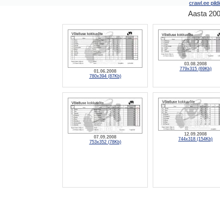
crawl.ee pild
Aasta 200
03.08.2008
779x315 (69Kb)
01.06.2008
780x394 (87Kb)
12.09.2008
07.09.2008
744x318 (154Kb)
753x352 (78Kb)